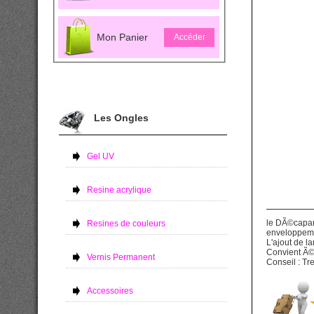
Mon Panier
Accéder
Les Ongles
Gel UV
Resine acrylique
le DÃ©capant
Resines de couleurs
enveloppemen
L'ajout de l
Convient Ã©
Vernis Permanent
Conseil : Tr
Accessoires