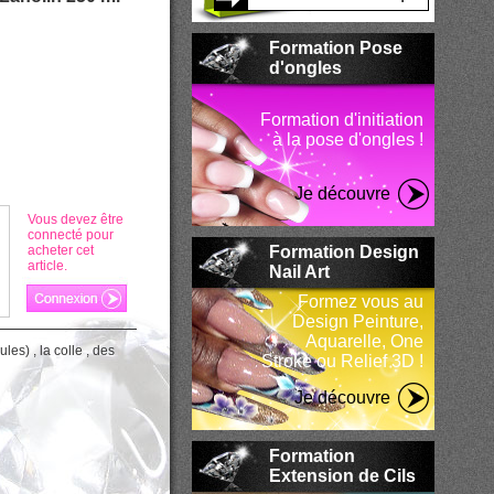
Formation Pose
d'ongles
Formation d'initiation
à la pose d'ongles !
Je découvre
Vous devez être
connecté pour
acheter cet
Formation Design
article.
Nail Art
Formez vous au
Design Peinture,
Aquarelle, One
es) , la colle , des
Stroke ou Relief 3D !
Je découvre
Formation
Extension de Cils