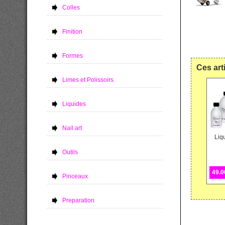
Colles
Finition
Formes
Ces art
Limes et Polissoirs
Liquides
Nail art
Liq
Outils
49.0
Pinceaux
Preparation