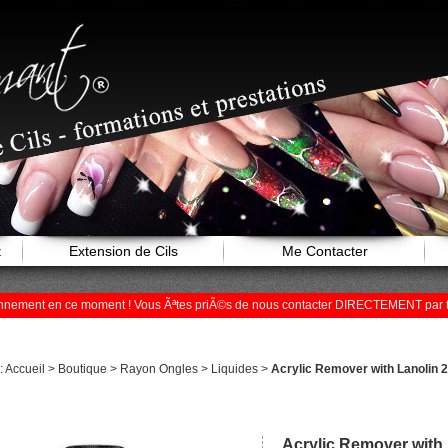
t
Extension de Cils
Me Contacter
tionnement en ce moment ! Vous Ãªtes priÃ©s de nous contacter DIRECTEMENT par 
i: Accueil > Boutique > Rayon Ongles > Liquides >
Acrylic Remover with Lanolin 
anier">Ajouter +
Acrylic Remover with 