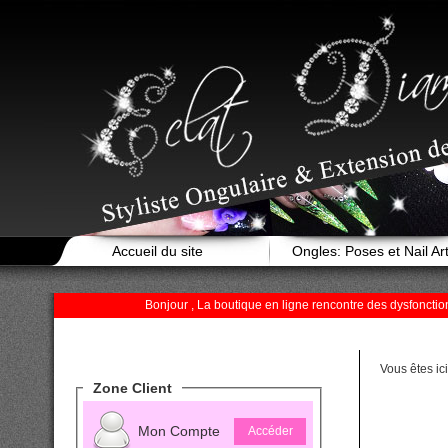
Accueil du site
Ongles: Poses et Nail Ar
Bonjour , La boutique en ligne rencontre des dysfonc
Vous êtes ic
Zone Client
Mon Compte
Accéder
" class="p