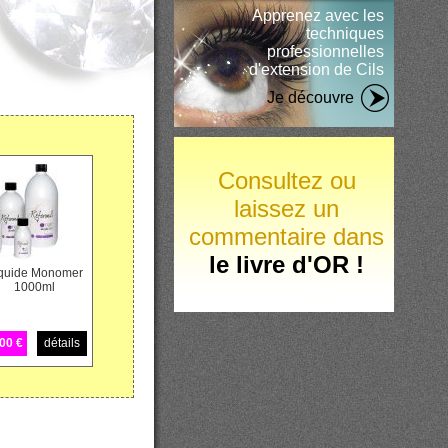
Apprenez avec les
techniques
professionnelles
d'extension de Cils
Je découvre
Consultez ou
laissez un
commentaire dans
le livre d'OR !
quide Monomer
1000ml
00 €
détails