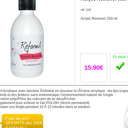
réf. 110
Acrylic Remover 250 ml
En stock !
15.90€
 Acrylique avec lanoline Ã©limine en douceur la rÃ©sine acrylique , les tips (capsul
ts et des finitions sans endommager l'environnement naturel de l'ongle .
anoline empÃªche les cuticules de se dessÃ©cher.
galement pour enlever le Gel POLISH (Vernis permanent)
emper vos doigts pendant 10 Ã 15 minutes dans la solution.
Frais de port
OFFERTS dès 200€
d'achat ttc !