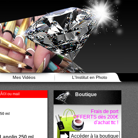
Mes Vidéos
L'Institut en Photo
tÃ©l ou mail
Boutique
Frais de port
250 ml
OFFERTS dès 200€
d'achat ttc !
Accéder à la boutique
Lanolin 250 ml