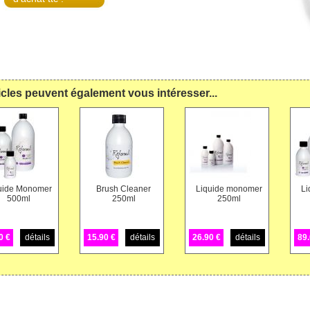
icles peuvent également vous intéresser...
uide Monomer
Brush Cleaner
Liquide monomer
Li
500ml
250ml
250ml
0 €
détails
15.90 €
détails
26.90 €
détails
89.